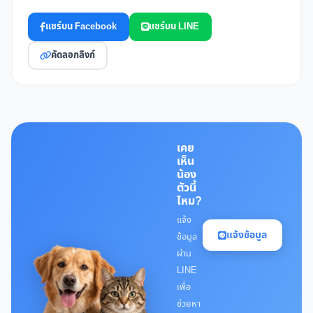
แชร์บน Facebook
แชร์บน LINE
คัดลอกลิงก์
เคย
เห็น
น้อง
ตัวนี้
ไหม?
แจ้ง
แจ้งข้อมูล
ข้อมูล
ผ่าน
LINE
เพื่อ
ช่วยหา