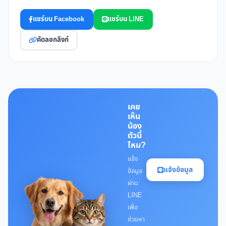
แชร์บน Facebook
แชร์บน LINE
คัดลอกลิงก์
เคย
เห็น
น้อง
ตัวนี้
ไหม?
แจ้ง
แจ้งข้อมูล
ข้อมูล
ผ่าน
LINE
เพื่อ
ช่วยหา