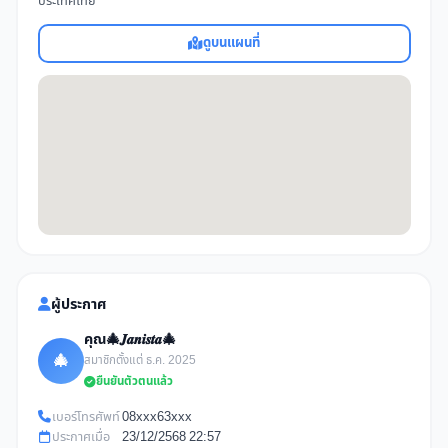
ประเทศไทย
ดูบนแผนที่
ผู้ประกาศ
คุณ🎄𝑱𝒂𝒏𝒊𝒔𝒕𝒂🎄
🎄
สมาชิกตั้งแต่ ธ.ค. 2025
ยืนยันตัวตนแล้ว
เบอร์โทรศัพท์
08xxx63xxx
ประกาศเมื่อ
23/12/2568 22:57