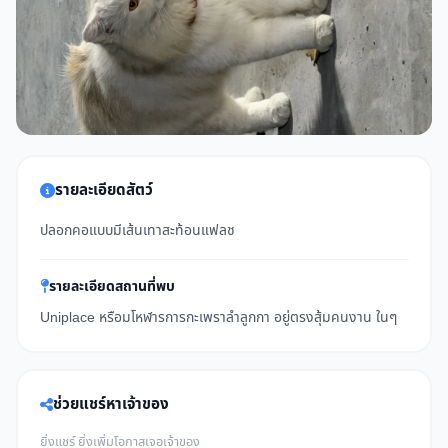
รายละเอียดสัตว์
ปลอกคอแบบมีเส้นเทาสะท้อนแฟลช
รายละเอียดสถานที่พบ
Uniplace หรือมโหฬารการกะเพราลำลูกกา อยู่ตรงสุ้มคนงาน ในๆ
ช่วยแชร์หาเจ้าของ
ยิ่งแชร์ ยิ่งเพิ่มโอกาสเจอเจ้าของ