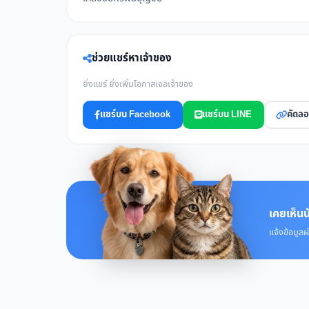
ช่วยแชร์หาเจ้าของ
ยิ่งแชร์ ยิ่งเพิ่มโอกาสเจอเจ้าของ
แชร์บน Facebook
แชร์บน LINE
คัดลอ
เคยเห็นน
แจ้งข้อมูลผ