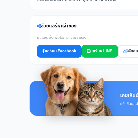
ช่วยแชร์หาเจ้าของ
ยิ่งแชร์ ยิ่งเพิ่มโอกาสเจอเจ้าของ
แชร์บน Facebook
แชร์บน LINE
คัดลอ
เคยเห็นน
แจ้งข้อมูลผ