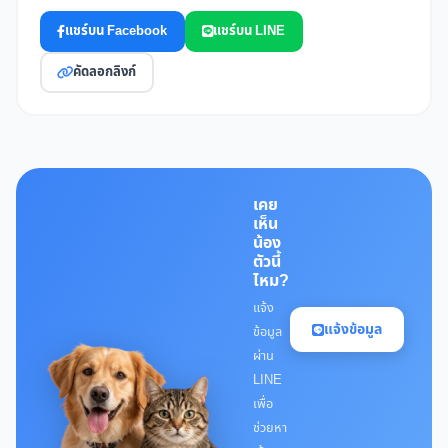
แชร์บน Facebook
แชร์บน LINE
คัดลอกลิงก์
เคย
เห็น
น้อง
ตัวนี้
ไหม?
แจ้ง
แจ้งข้อมูล
ข้อมูล
ผ่าน
LINE
เพื่อ
ช่วยหา