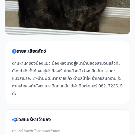
รายละเอียดสัตว์
ตามหาเจ้าของน้องแมว น้องหลงมาอยู่หน้าบ้านสองสามวันแล้วค่ะ
น้องกำลังตั้งท้องอยู่ค่ะ ท้องเริ่มโตแล้วกลัวว่าจะเป็นอันตรายค่ะ
แมวสีเปรอะ 👉บ้านพัฒนาทรายแก้ว ตำบลป่าไผ่ อำเภอสันทราย 🙋
หากเจ้าของกำลังตามหาติดต่อกลับได้ค่ะ ติดต่อเบอร์ 0821722515
ค่ะ
ช่วยแชร์หาเจ้าของ
ยิ่งแชร์ ยิ่งเพิ่มโอกาสเจอเจ้าของ