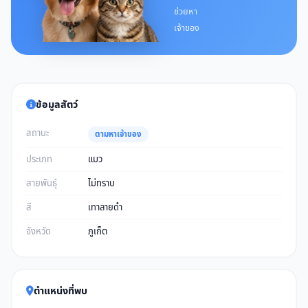
ช่วยหา
เจ้าของ
ข้อมูลสัตว์
สถานะ
ตามหาเจ้าของ
ประเภท
แมว
สายพันธุ์
ไม่ทราบ
สี
เทาลายดำ
จังหวัด
ภูเก็ต
ตำแหน่งที่พบ