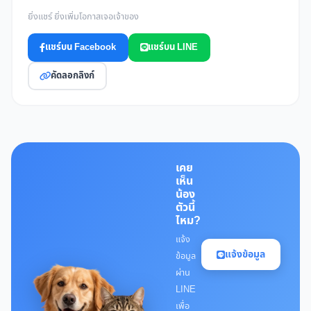
ยิ่งแชร์ ยิ่งเพิ่มโอกาสเจอเจ้าของ
แชร์บน Facebook
แชร์บน LINE
คัดลอกลิงก์
เคย
เห็น
น้อง
ตัวนี้
ไหม?
แจ้ง
แจ้งข้อมูล
ข้อมูล
ผ่าน
LINE
เพื่อ