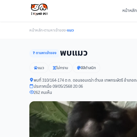
หน้าหลัก
หน้าหลัก
›
ตามหาเจ้าของ
›
แมว
พบแมว
❓ ตามหาเจ้าของ
แมว
ไม่ทราบ
สีสีดำสนิท
พบที่ 310/164-174 ต ถ. ดอนจอมเฒ่า ตำบล เทพกระษัตรี อำเภอถ
ประกาศเมื่อ 09/05/2568 20:06
262 คนเห็น