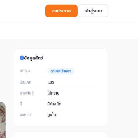
ลงประกาศ
เข้าสู่ระบบ
ข้อมูลสัตว์
สถานะ
ตามหาเจ้าของ
ประเภท
แมว
สายพันธุ์
ไม่ทราบ
สี
สีดำสนิท
จังหวัด
ภูเก็ต