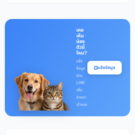
เคย
เห็น
น้อง
ตัวนี้
ไหม?
แจ้ง
แจ้งข้อมูล
ข้อมูล
ผ่าน
LINE
เพื่อ
ช่วยหา
เจ้าของ