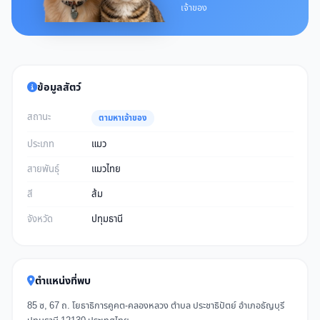
เจ้าของ
ข้อมูลสัตว์
สถานะ
ตามหาเจ้าของ
ประเภท
แมว
สายพันธุ์
แมวไทย
สี
ส้ม
จังหวัด
ปทุมธานี
ตำแหน่งที่พบ
85 ซ, 67 ถ. โยธาธิการคูคต-คลองหลวง ตำบล ประชาธิปัตย์ อำเภอธัญบุรี