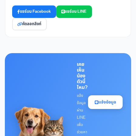
แชร์บน Facebook
แชร์บน LINE
คัดลอกลิงก์
เคย
เห็น
น้อง
ตัวนี้
ไหม?
แจ้ง
แจ้งข้อมูล
ข้อมูล
ผ่าน
LINE
เพื่อ
ช่วยหา