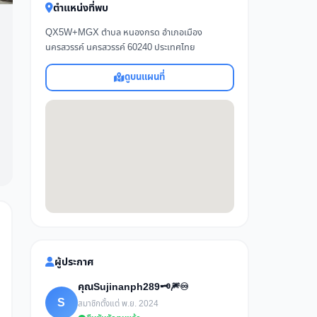
ตำแหน่งที่พบ
QX5W+MGX ตำบล หนองกรด อำเภอเมือง
นครสวรรค์ นครสวรรค์ 60240 ประเทศไทย
ดูบนแผนที่
ผู้ประกาศ
คุณSujinanph289🗝🎆♾
S
สมาชิกตั้งแต่ พ.ย. 2024