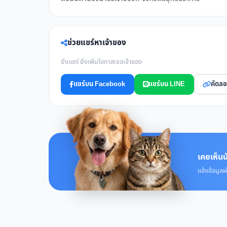
ช่วยแชร์หาเจ้าของ
ยิ่งแชร์ ยิ่งเพิ่มโอกาสเจอเจ้าของ
แชร์บน Facebook
แชร์บน LINE
คัดลอ
เคยเห็นน
แจ้งข้อมูลผ