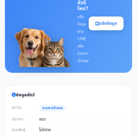
ตัวนี้
ไหม?
แจ้ง
แจ้งข้อมูล
ข้อมูล
ผ่าน
LINE
เพื่อ
ช่วยหา
เจ้าของ
ข้อมูลสัตว์
สถานะ
ตามหาเจ้าของ
ประเภท
แมว
สายพันธุ์
ไม่ทราบ