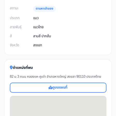
สถานะ
ตามหาเจ้าของ
ประเภท
แมว
สายพันธุ์
แมวไทย
สี
สามสี ปากส้ม
จังหวัด
สงขลา
ตำแหน่งที่พบ
82​ ม.3 ถนน คลองแห-คูเต่า อำเภอหาดใหญ่ สงขลา 90110 ประเทศไทย
ดูบนแผนที่