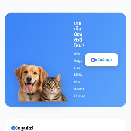
เคย
เห็น
น้อง
ตัวนี้
ไหม?
แจ้ง
แจ้งข้อมูล
ข้อมูล
ผ่าน
LINE
เพื่อ
ช่วยหา
เจ้าของ
ข้อมูลสัตว์