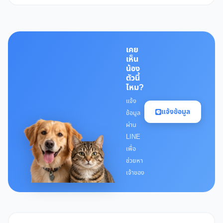
เคย
เห็น
น้อง
ตัวนี้
ไหม?
แจ้ง
แจ้งข้อมูล
ข้อมูล
ผ่าน
LINE
เพื่อ
ช่วยหา
เจ้าของ