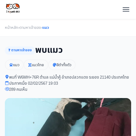
หน้าหลัก
›
ตามหาเจ้าของ
›
แมว
พบแมว
❓ ตามหาเจ้าของ
แมว
แมวไทย
สีดำทั้งตัว
พบที่ W6MH+76R ตำบล แม่น้ำคู้ อำเภอปลวกแดง ระยอง 21140 ประเทศไทย
ประกาศเมื่อ 02/02/2567 19:03
289 คนเห็น