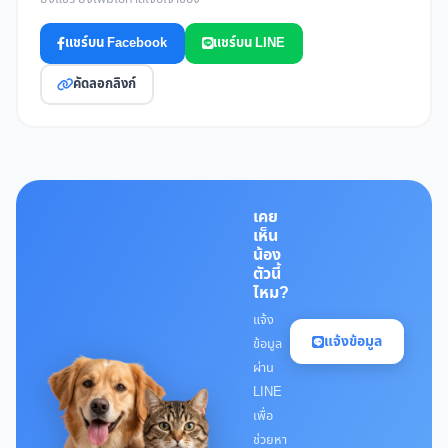
แชร์บน Facebook
แชร์บน LINE
คัดลอกลิงก์
เคย
เห็น
น้อง
ตัวนี้
ไหม?
แจ้ง
แจ้งข้อมูล
ข้อมูล
ผ่าน
LINE
เพื่อ
ช่วยหา