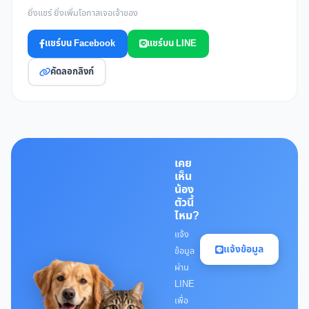
ยิ่งแชร์ ยิ่งเพิ่มโอกาสเจอเจ้าของ
แชร์บน Facebook
แชร์บน LINE
คัดลอกลิงก์
เคย
เห็น
น้อง
ตัวนี้
ไหม?
แจ้ง
แจ้งข้อมูล
ข้อมูล
ผ่าน
LINE
เพื่อ