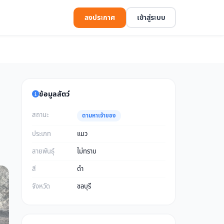
ลงประกาศ
เข้าสู่ระบบ
ข้อมูลสัตว์
สถานะ
ตามหาเจ้าของ
ประเภท
แมว
สายพันธุ์
ไม่ทราบ
สี
ดำ
จังหวัด
ชลบุรี